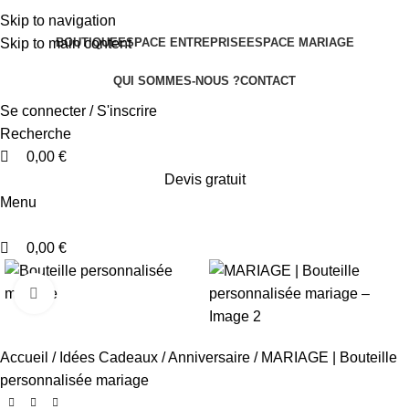
0
0
0
Skip to navigation
BOUTIQUE
ESPACE ENTREPRISE
ESPACE MARIAGE
Skip to main content
QUI SOMMES-NOUS ?
CONTACT
Se connecter / S'inscrire
Recherche
0,00
€
Devis gratuit
Menu
0,00
€
Cliquez pour agrandir
Accueil
Idées Cadeaux
Anniversaire
MARIAGE | Bouteille
personnalisée mariage