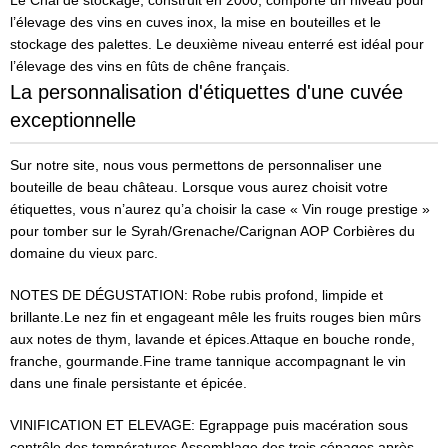
Le Chai de stockage, construit en 2000, comporte un niveau pour
l’élevage des vins en cuves inox, la mise en bouteilles et le
stockage des palettes. Le deuxième niveau enterré est idéal pour
l’élevage des vins en fûts de chêne français.
La personnalisation d'étiquettes d'une cuvée
exceptionnelle
Sur notre site, nous vous permettons de personnaliser une
bouteille de beau château. Lorsque vous aurez choisit votre
étiquettes, vous n’aurez qu’a choisir la case « Vin rouge prestige »
pour tomber sur le Syrah/Grenache/Carignan AOP Corbières du
domaine du vieux parc.
NOTES DE DÉGUSTATION:
Robe rubis profond, limpide et
brillante.Le nez fin et engageant mêle les fruits rouges bien mûrs
aux notes de thym, lavande et épices.Attaque en bouche ronde,
franche, gourmande.Fine trame tannique accompagnant le vin
dans une finale persistante et épicée.
VINIFICATION ET ELEVAGE:
Egrappage puis macération sous
contrôle des températures Assemblage des trois cépages après