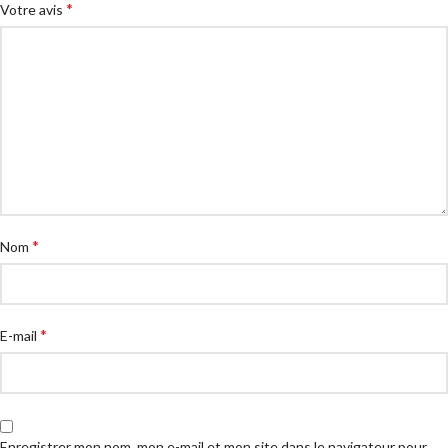
*
Votre avis
*
Nom
*
E-mail
Enregistrer mon nom, mon e-mail et mon site dans le navigateur pour