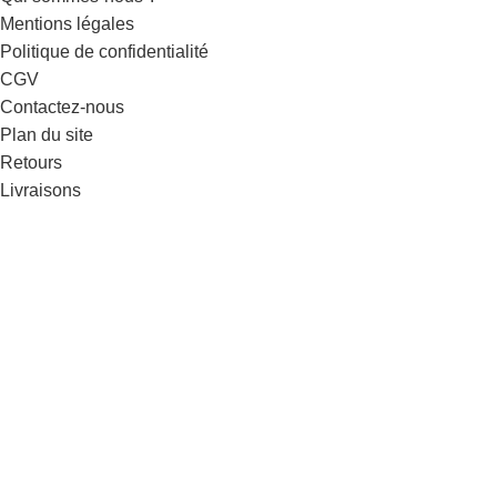
Mentions légales
Politique de confidentialité
CGV
Contactez-nous
Plan du site
Retours
Livraisons
Tous droits réservés.
Cousiots
.
Site web réalisé avec ❤️ par
Coelus
.
Boutique
0
Chariot
Mon compte
Recherche
Commencez à taper pour voir les produits que vous