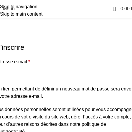
Skip to navigation
0
Menu
0,00
Skip to main content
Mon compte
Accueil
Mon compte
’inscrire
dresse e-mail
*
 lien permettant de définir un nouveau mot de passe sera env
votre adresse e-mail.
os données personnelles seront utilisées pour vous accompagn
 cours de votre visite du site web, gérer l’accès à votre compte, 
ur d’autres raisons décrites dans notre
politique de
nfidentialité
.