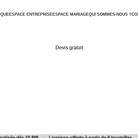
IQUE
ESPACE ENTREPRISE
ESPACE MARIAGE
QUI SOMMES-NOUS ?
CO
Devis gratuit
MEILLEURES
UVEAUTÉS
20
IDÉES CADEAUX
ARTISTES
10 PRODU
VENTES
ODUITS
63 PRODUITS
11 PRODUITS
nalisée dès 15,80€ - Livraison offerte à partir de 6 bouteilles