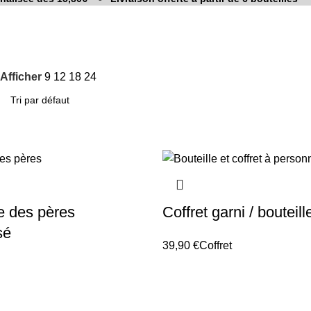
Afficher
9
12
18
24
te des pères
Coffret garni / bouteill
sé
39,90
€
Coffret