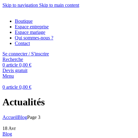
Skip to navigation
Skip to main content
Boutique
Espace entreprise
Espace mariage
Qui sommes-nous ?
Contact
Se connecter / S'inscrire
Recherche
0
article
0,00
€
Devis gratuit
Menu
0
article
0,00
€
Actualités
Accueil
Blog
Page 3
18
Avr
Blog